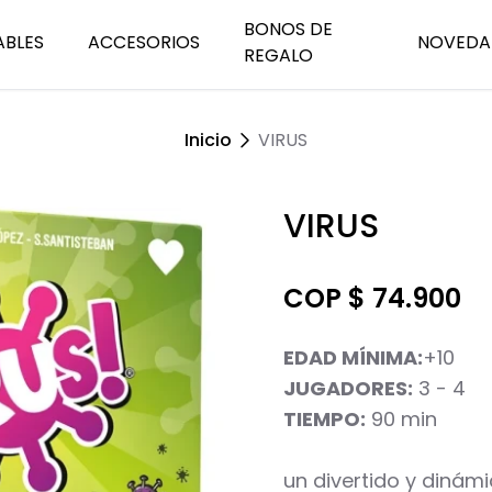
BONOS DE
ABLES
ACCESORIOS
NOVEDA
REGALO
Inicio
VIRUS
 TCG
 de tablero
Juegos prueba tu suerte
Fundas para cartas
Magic The Gathering TCG
Organizador de compo
Expansiones y Amp
 Unlimited TCG
s de dados
Juegos de destreza
Bandejas de dados
Yu-Gi-Oh!
Álbum Para Cartas
Juegos Nacionale
VIRUS
COP $ 74.900
EDAD MÍNIMA:
+10
JUGADORES:
3 - 4
TIEMPO:
90 min
un divertido y dinám