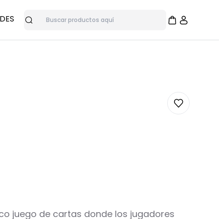
DES
Buscar
nentes
liaciones de juegos
Juegos de Roles Ocultos
s
Juegos de Rol
ico juego de cartas donde los jugadores