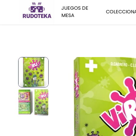
JUEGOS DE
COLECCION
MESA
Juegos de estrategia
Pokemon
Juegos
Juegos de cartas
Star Wars
Juego